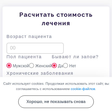
Расчитать стоимость
лечения
Возраст пациента
Пол пациента
Бывают ли запои?
Мужской
Женский
Да
Нет
Хронические заболевания
Сайт использует cookies. Продолжая использовать этот сайт, вы
соглашаетесь с использованием
cookie-файлов
.
Как часто употребляет алкоголь?
Хорошо, не показывать снова
Ежедневно
Несколько раз в неделю
По праздникам