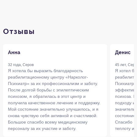
Отзывы
Анна
Денис
32 года, Серов
45 лет, Серо
Я хотела бы выразить благодарность
Я хотел бы
реабилитационному центру «Нарколог-
реабилита
Психиатр» за их профессионализм и заботу.
Психиатр»
После долгой борьбы с эпилептическим
эффективн
психозом, я обратилась в этот центр и
психоза. 
получила качественное лечение и поддержку.
подходу и
Мой состояние значительно улучшилось, и я
значительн
снова чувствую себя активной и счастливой.
состояние 
Большое спасибо всему медицинскому
Спасибо вр
персоналу за их участие и заботу.
теплоту и 